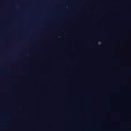
布、人造革等材料，软管长度不宜小于200，松紧要适当，软
管可以缓冲风机的振动。
(2)当
通风管道
与除尘设备、加热设备等连接之前，待设备安
装完毕，按实际绘图预制图安装。
(3)安装风道时，进、出风日应在预热风道预热时开孔，如需
在安装风道上开孔，其接口应严密。
(4)当输送含有凝结水或高湿气体时，其水平管道宜设置坡
度，并将排泄物的低点连接到下水道。风道底部安装时，纵向
接缝不宜出现，对底部有缝口应进行密封处理。