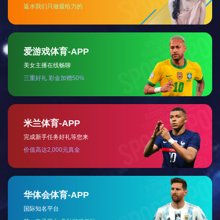
热门关键词
Keywords
排烟管道工程
白铁加工
通风管道加工
通风管
白铁通风工程
通风管道批发
天然气管道
镀锌风管
通风排烟管道
排烟管道
通风管道生产厂家
通风系统
华体会(中国)
Contact Us
华体会在线