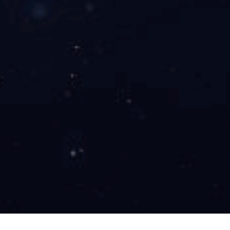
通风管道
通风管道
通风管道
通风管道
通风管道
相关新闻
白铁皮通风管道的安装步骤
2022-07-09