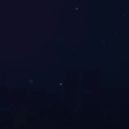
(5)对于输送易燃、易爆气体的钢板风道，在风道连接法兰处
安装跨接线，并与静电接地网络连接。
标签
0
通风管道
本文网址：
/news/544.html
上一篇：
通风管道的材质都有哪些？
2021-10-11
下一篇：
通风管道应该如何保养？
2021-11-05
最近浏览：
相关产品