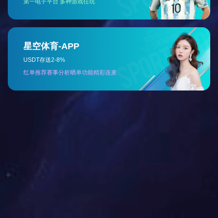
地址：浙江省台州市椒江区慧谷科创园25幢1号
手机：18657613068 13106000798
座机：0576-89061533 89061538
QQ：402819049
邮箱：402819049@qq.com
官网：www.seofficer.com
通风管道在安装时的注意事项
2021-10-26 13:05:26
650次
(1)风管与风机连接时，应在风机的进气口处加软接头，软接
头的截面尺寸应与风机的进气口一致。胶管接头一般可采用帆