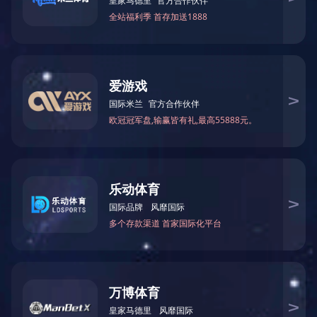
资质荣誉
联系方式
产品中心
华体会在线、镀锌钢板风管
玻镁复合风管
钢面镁质复合风管
经典案例
政府工程
写字楼&商住楼
厂房&产业园
住宅小区
客户服务
施工安全
售后服务
新闻资讯
公司动态
行业新闻
常见问题
华体会(中国)