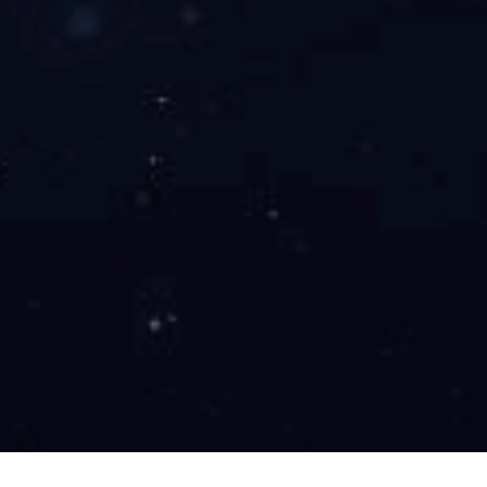
相关新闻
通风管道厂家介绍利用通风管道降...
2020-11-06
联系泓奇
地址：浙江省台州市椒江区慧谷科创园25幢1号
手机：18657613068 13106000798
座机：0576-89061533 89061538
QQ：402819049
邮箱：402819049@qq.com
官网：www.seofficer.com
关于我们