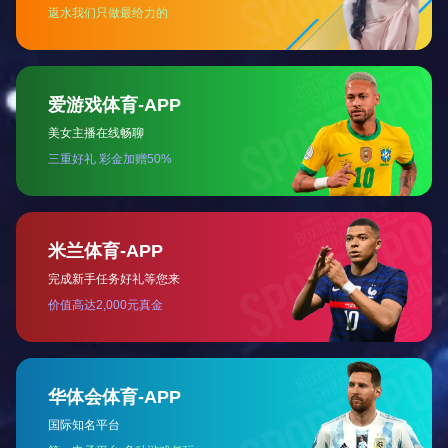
热门关键词
Keywords
通风系统
排烟管道工程
镀锌铁皮风管
通风管道批发
通风管厂家
白铁风管道
通风管道厂家
白铁风管
白铁通风管
通风管道安装
排烟管道厂家
中央空调通风管道
华体会(中国)
Contact Us
华体会在线