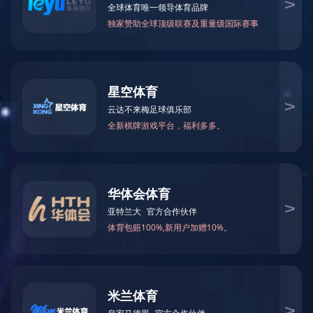
住宅小区
客户服务
施工安全
售后服务
新闻资讯
公司动态
行业新闻
常见问题
华体会(中国)
全站搜索
通风管道厂家
华体会在线
镀锌铁皮风管
首页
关于我们
公司简介
企业文化
生产车间