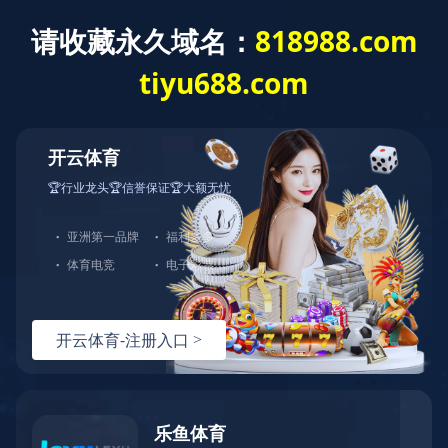
首页
关于我们
公司简介
企业文化
生产车间
资质荣誉
联系方式
产品中心
华体会在线、镀锌钢板风管
玻镁复合风管
钢面镁质复合风管
经典案例
政府工程
写字楼&商住楼
厂房&产业园