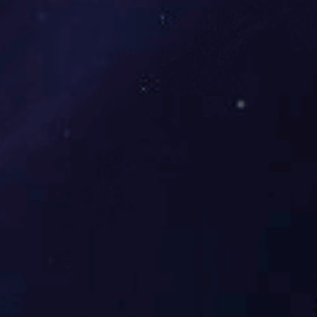
（1）白铁皮
通风管道
组装：当风管比较短时，可一次在地面
组装而成，当风管较长时，可视安装场地的情况，在地面分段
组装。组装时应尽量调整风道的中心度和水平度，避免风管扭
曲或上下起波，左右摆龙，每段风道不宜超过10m，在组装的
时候，垫片应垫平，法兰螺栓应均匀拧紧，螺母帽均朝向同一
方向。
（2）风管就位：风管就位前应检查全部支架的水乎度和标
高、检查支架的牢固程度，风管就位可采用直接和吊具两种方
法。对风管断面较小，又位置较低的可采用人工就位方法，只
需搭设简易脚手架即可。当风管断面较大且管段较长时，可采
用滑轮、倒链、大绳等方法吊装。为了便于风道就位，一般多
采用将风道吊在脚手架上，然后再将其抬放在风道支架上的方
法。脚手架应沿其风道长度方向搭设，高度和位置应适合施工
操作，吊装顺序应先干管后支、立管，吊起时，吊点应牢固，
两吊点应均匀受力。垂直风管可采用人工和大绳辅助就位。调