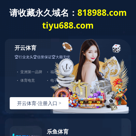
首页
关于我们
公司简介
企业文化
生产车间
资质荣誉
联系方式
产品中心
华体会在线、镀锌钢板风管
玻镁复合风管
钢面镁质复合风管
经典案例
政府工程
写字楼&商住楼
厂房&产业园