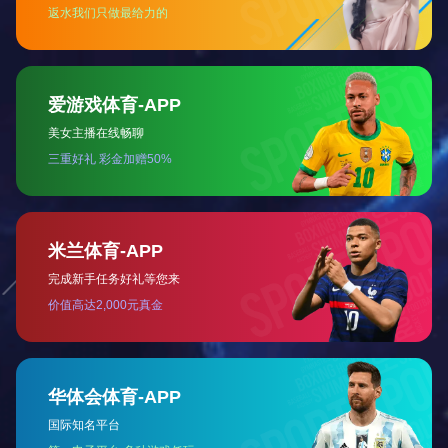
热门关键词
Keywords
华体会在线
通风管
白铁皮通风管道
实验室通风系统
镀锌板风管
白铁加工
不锈钢风管
厨房管道
钢板风管
通风管道批发
白铁风管
白铁通风管道
华体会(中国)
Contact Us
华体会在线