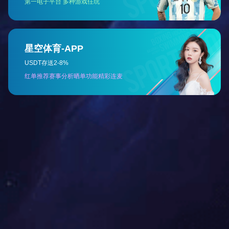
浏览次数：5346
关键词：
通风管道厂家
通风管道价格
通风管道批发
通风管道是一种空心方形的截面轻型薄壁钢管，也称为
钢制冷弯型材。它是以Q235热轧或冷轧带钢或卷板为母
材经冷弯曲加工成型后再经高频焊接制成的方形截面形
状尺寸的型钢。热轧特厚壁方管除壁厚增厚外情况,其角
部尺寸和边部平直度均达到甚至超过电阻焊冷成
在线询价
通风管道
分类：
华体会在线、镀锌钢板风管
产品编号：1604709668