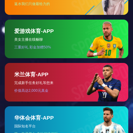
分类：
玻镁复合风管
产品编号：1608432045
浏览次数：4681
关键词：
通风管道厂家
通风管道加工
通风管道安装
整体法兰型无机玻镁风管是一种替代传统无机玻璃钢风
管和玻璃纤维风管的新一代环保节能型风管，产品结构
为多种材料复合而成。此风管特点：防腐、防潮丶防酸
碱，广泛用于化工厂、地下室等极端环境。
在线询价
通风管道
分类：
华体会在线、镀锌钢板风管
产品编号：1604709677