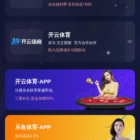
您当前的位置 ：
首 页
> 标签搜索
产品（27）
新闻（138）
当前标签：
风管
风管
为你详细介绍
风管
的产品分类,包括
风管
下的所有产品的
用途、型号、范围、图片、新闻及价格。同时我们还为您精选
了
风管
分类的行业资讯、价格行情、展会信息、图片资料等，
在全国地区获得用户好评，欲了解更多详细信息,请点击访问!
玻镁复合风管