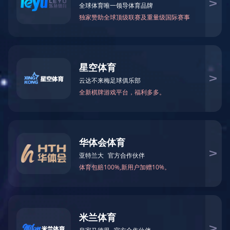
住宅小区
客户服务
施工安全
售后服务
新闻资讯
公司动态
行业新闻
常见问题
华体会(中国)
全站搜索
通风管道厂家
华体会在线
镀锌铁皮风管
首页
关于我们
公司简介
企业文化
生产车间