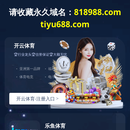
首页
关于我们
公司简介
企业文化
生产车间
资质荣誉
联系方式
产品中心
华体会在线、镀锌钢板风管
玻镁复合风管
钢面镁质复合风管
经典案例
政府工程
写字楼&商住楼
厂房&产业园