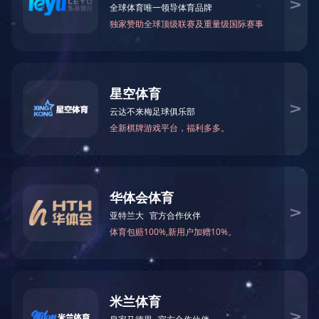
住宅小区
客户服务
施工安全
售后服务
新闻资讯
公司动态
行业新闻
常见问题
华体会(中国)
全站搜索
通风管道厂家
华体会在线
镀锌铁皮风管
首页
关于我们
公司简介
企业文化
生产车间