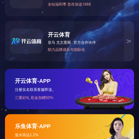
您当前的位置 ：
首 页
> 标签搜索
产品（0）
新闻（0）
未找到搜索结果！
联系泓奇
地址：浙江省台州市椒江区慧谷科创园25幢1号
手机：18657613068 13106000798
座机：0576-89061533 89061538
QQ：402819049