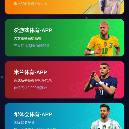
邮箱：402819049@qq.com
官网：www.seofficer.com
关于我们
公司简介
企业文化
生产车间
资质荣誉
联系方式
产品中心
华体会在线、镀锌钢板风管
玻镁复合风管
钢面镁质复合
风管
经典案例
政府工程
写字楼&商住楼
厂房&产业园
住宅小区
客户服务
施工安全
售后服务
新闻资讯
公司动态
行业新闻
常见问题
Copyright © 华体会在线 All rights reserved 备案号：
浙ICP备