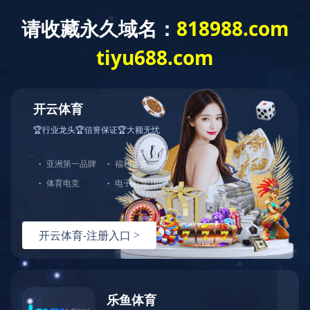
首页
关于我们
公司简介
企业文化
生产车间
资质荣誉
联系方式
产品中心
华体会在线、镀锌钢板风管
玻镁复合风管
钢面镁质复合风管
经典案例
政府工程
写字楼&商住楼
厂房&产业园