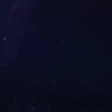
风管
0038489号
主要从事于
通风管道厂家
,
华体会在线
,
镀锌铁皮风管