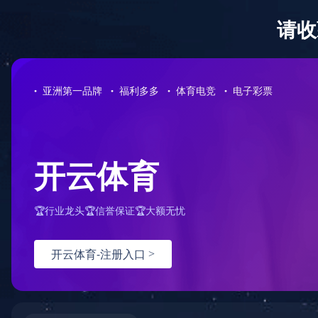
首页
关于我们
公司简介
企业文化
生产车间
资质荣誉
联系方式
产品中心
华体会在线、镀锌钢板风管
玻镁复合风管
钢面镁质复合风管
经典案例
政府工程
写字楼&商住楼
厂房&产业园