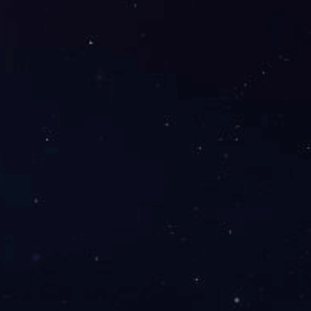
, 欢迎来电咨询！ 服务支持：
祥云平台