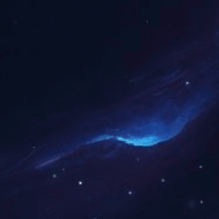
您当前的位置 ：
首 页
> 标签搜索
产品（0）
新闻（0）
未找到搜索结果！
联系泓奇
地址：浙江省台州市椒江区慧谷科创园25幢1号
手机：18657613068 13106000798
座机：0576-89061533 89061538
QQ：402819049