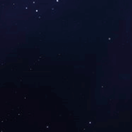
邮箱：402819049@qq.com
官网：www.seofficer.com
关于我们
公司简介
企业文化
生产车间
资质荣誉
联系方式
产品中心
华体会在线、镀锌钢板风管
玻镁复合风管
钢面镁质复合
经典案例
政府工程
写字楼&商住楼
厂房&产业园
住宅小区
客户服务
施工安全
售后服务
新闻资讯
公司动态
行业新闻
常见问题
Copyright © 华体会在线 All rights reserved 备案号：
浙ICP备202