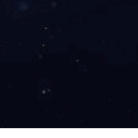
火也全部开启，超过280度关闭。
优质
华体会在线
为全焊管（材质有SUS201、SUS 304、SUS
316、SUS 321）因其优良的耐蚀性、耐热性、高强度等物化
功能，次要使用于多种气密性要求较高的工艺排气零碎—溶剂
排气系统、普通排气系统室内局部、干冷排气系统、排烟系统
等。不锈钢风管可分为圆形和矩形两种。可依据用户的不同要
求，消费各种外形、各种规格型号的风管。不锈钢风管内外壁
润滑、阻力小、美观、气密性好、承压强度高，能合适十分复
杂的通风工程。 其造价比
金华
优质
高， 方便运输和顺应现场
的更改。
标签
0
金华优质华体会在线厂家
华体会在线
上一篇：
台州品牌塑料通风管厂家
2023-02-14
下一篇：
丽水优质镀锌铁皮风管安装
2023-02-14