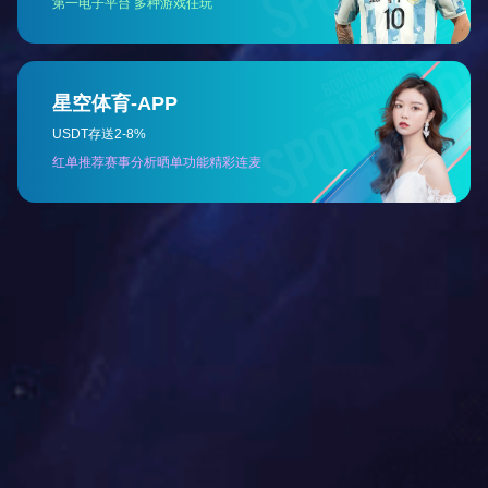
地址：浙江省台州市椒江区慧谷科创园25幢1号
手机：18657613068 13106000798
座机：0576-89061533 89061538
QQ：402819049
邮箱：402819049@qq.com
官网：www.seofficer.com
金华优质华体会在线厂家
2023-02-14
优质
华体会在线
是目前空调工程、通风排烟系统中应用传统、
广泛的产品，钢板风管内壁光滑、阻力小、气密性好、承压强