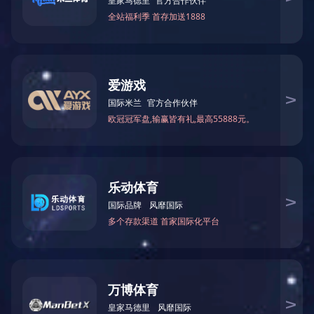
资质荣誉
联系方式
产品中心
华体会在线、镀锌钢板风管
玻镁复合风管
钢面镁质复合风管
经典案例
政府工程
写字楼&商住楼
厂房&产业园
住宅小区
客户服务
施工安全
售后服务
新闻资讯
公司动态
行业新闻
常见问题
华体会(中国)