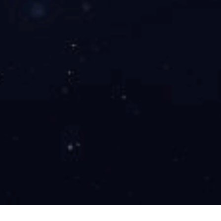
优质
镀锌风管
随着使用时间的不断增长，里面会堆积很多的杂
质，这些杂质长期存储在管道内，在运转中会加快它的油凝
结，温渡过高，构成气压阀、液压等部件的损坏，对正常运转
构成很大的影响。所以定期的对
优质
镀锌风管
设备进行清理是
非常有必要的。对运送易燃、易爆气体的钢板风道，在风道衔
接法兰处应装置跨接线，并与静电接地网衔接。当水平风道高
度在4m以上时，装置人员应系安全带。脚手架或移动式支架
上的跳板应固定好，跳板宽度应契合安全规范，在脚手架上的
装置人员宜携东西袋，避免东西或电钻等物掉落伤人。双吊杆
支架在风道就位后，应保证横担平直，吊杆不改动，双吊杆受
力均匀。
材料不符合质量要求导致
优质
镀锌风管
可能出现的不良品的特
征：(1)现象：板材表面不平整，厚度不均匀，有明显的压
痕、裂纹、砂眼、结疤和锈蚀等情况；风管平面下沉，侧面向
外凸起。有明显的变形。(2)原因分析：制作
优质
镀锌风管