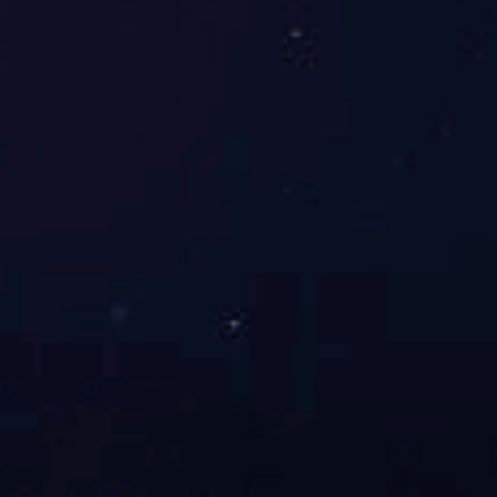
得有堆积、漏涂、皱纹、气泡及混色等缺陷。普通钢板在压口
时必须先喷一道防锈漆，保证咬缝内不易生锈。薄钢板防腐油
漆，依据设计执行。
优质
镀锌风管
支架安装时应注意什么：（1）支架制作时，应
依照国标图集上规定的型钢规格，不得随意变更。（2）凡风
道支架上的螺栓孔一律采用钻孔，不得采用气焊割孔。（3）
带有斜支撑的托架，焊缝应为满焊。（4）吊架中吊杆下料应
准确，吊杆中间不宜出现搭接焊缝。（5）当风道断面较小
时，风道吊杆可采用膨胀螺栓固定在楼板上，当风道较大时，
应采用钻孔因定的方式。（6）支架在安装前，应在墙休、柱
体和楼板面上弹出风道的中心线，然后再确定支架的水平位置
及标高，可保证安装后的风道的水平度和平面中心位置。
（7）支架安装前，应对外露部分进行除锈、刷防锈漆处理。
（8）凡低温风道，为了防止产生冷桥，在
优质
镀锌风管
与支
架的接触面上应垫木方或木块。