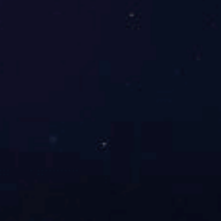
品牌
通风风管
支吊架制作安装：根据规范的要求，对不同规格
的镀锌通风管道采用不同大小的支吊架。吊杆的长度要根据镀
锌通风管道的尺寸和安装高度，以及楼层梁或钢架的高度来下
料加工。吊杆的吊码用角钢加工，吊杆的末端螺纹丝牙要满足
调节镀锌通风管道标高的要求，吊杆的顶部与角钢码焊接固
定，吊杆油防锈漆和面漆各两遍。吊杆制作好后，就可以根据
品牌
通风风管
的布置方位进行安装，间距符合设计及规范的要
求。
品牌
通风风管
材质一般有：钢板风管（普通钢板）、镀锌板
（白铁）风管、不锈钢通风管、玻璃钢通风管、塑料通风管、
复合材料通风管、彩钢夹心保温板通风管、涂胶布通风管（如
矿用风筒）、矿用塑料通风管等。通风管道按用途分：一般
有：净化系统送回风管、中央空调通风管、工业送排风通风
管、环保系统吸排风管、矿用抽放瓦斯管、矿用涂胶布风筒
等。
品牌
通风风管
按形状分：一般有：圆形、矩形、螺旋形
等。