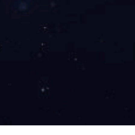
品牌
通风风管
穿墙时使用不可燃保温材料如岩棉堵漏。在安装
镀锌风管时，应在内部安装尼龙线，以便在密封性试验中通过
拖动线灯进行检测。在密封性试验前，应准备150W安全线和
至少50m的电线。编号时，请注明系统名称，序列号，章节大
小，每个部分的长度等。在安装支架和吊架时，膨胀螺栓导管
的长度应为1~1.5cm。支撑和镀锌风管安装应采用电缆安装，
以调整直线度和平整度。
品牌
通风风管
悬挂器应垂直，同一规
格的镀锌空气管悬挂器应在直线长度方向。
标签
0
陕西品牌通风风管加工
通风风管
上一篇：
辽宁优质钢板风管厂家
2023-01-11
下一篇：
昆明品牌通风管道厂家
2023-01-11