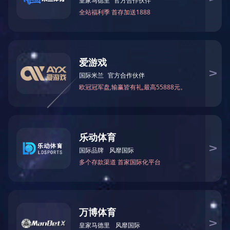
资质荣誉
联系方式
产品中心
华体会在线、镀锌钢板风管
玻镁复合风管
钢面镁质复合风管
经典案例
政府工程
写字楼&商住楼
厂房&产业园
住宅小区
客户服务
施工安全
售后服务
新闻资讯
公司动态
行业新闻
常见问题
华体会(中国)