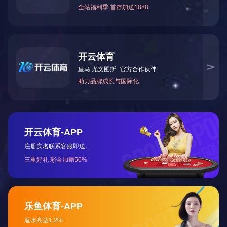
您当前的位置 ：
首 页
>
热推信息
产品分类
Product
华体会在线、镀锌钢板风管
玻镁复合风管
钢面镁质复合风管
新闻资讯
News
通风管道厂家介绍利用通风管道降温需要注意哪些细节
空调风管制作工艺与质量控制
厨房油烟管道改造需要注意什么
华体会在线技术人员安全操作规程
白铁加工通风管道在工厂中的应用
白铁加工产品的性能