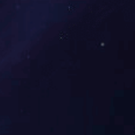
详细介绍：
环保：产品无毒、无害、无味、A类装饰材质
甲醛E0级，无放射性，无机材料均为纯天然材质，保证出厂
每一批次板材含合格品。
耐火极限：耐火1-2小时
首页材料为耐火不然材料，耐火极限完全达到消防要求。
抗震：达到抗需要求
连接方式为角铁法兰，风管采用一次性外加钢面包覆，整体风
管融为一体，具有良好的抗震性能。