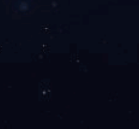
简便：节约空间、施工简便
节约楼层净空间，不影响净高，施工简便快证操作，降低工人
作业强度，提高旗工效率。
美现：整体直现、色彩可定制
整体非常直观，金属边可根据需求定制开发，灵活满足工程上
对美学的要求。
标签
0
上一篇：
没有了
下一篇：
新型钢面镁质复合风管（耐火风管）
2023-05-05