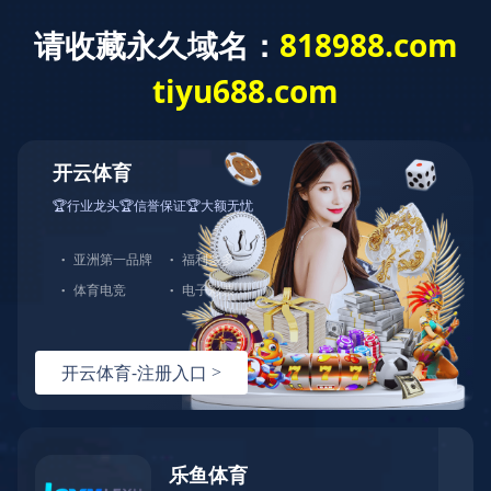
首页
关于我们
公司简介
企业文化
生产车间
资质荣誉
联系方式
产品中心
上海华体会在线、镀锌钢板风管
上海玻镁复合风管
上海钢面镁质复合风管
经典案例
政府工程
写字楼&商住楼
厂房&产业园