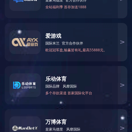
生产车间
资质荣誉
联系方式
产品中心
上海华体会在线、镀锌钢板风管
上海玻镁复合风管
上海钢面镁质复合风管
经典案例
政府工程
写字楼&商住楼
厂房&产业园
住宅小区
客户服务
施工安全
售后服务
新闻资讯
公司动态
行业新闻
常见问题