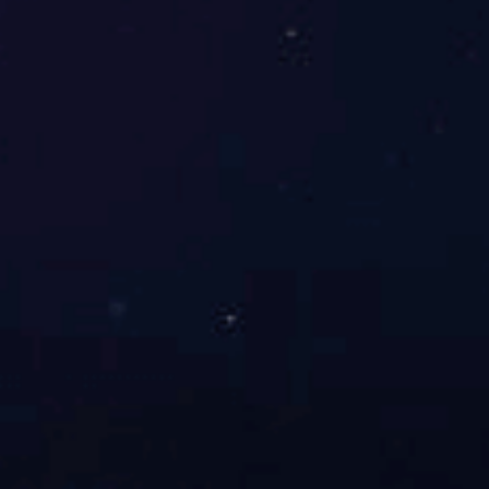
隔音隔热：隔音安宁、隔热性好
采用金属与无机材料复合而成，风管面密度高，无机层细孔密
实，其内部结构决定了它优越的隔音、隔热性好。
防潮：耐水性好、防虫防腐
在南方沿海地区，不受凝结水和潮温空气的影响，板材放在水
中一周后取出自然风干后不变形、变软，软化系数高于85%，
板材还可正常使用，不会出现级潮反卤现场，在北方干冷天气
下，其性能更加稳固如一，虫防防腐蚀性好。
耐用：强度优越、经久耐用
板密度为0.9-1,1kg/m3，减轻了建筑物荷重，使得顶面楼板降
低60%，这便于结构性抗震和有效减少基础重量。