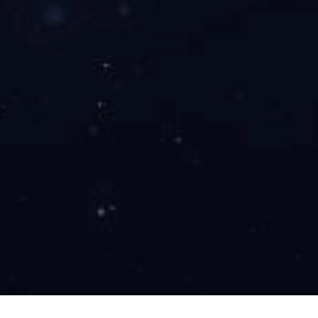
简便：节约空间、施工简便
节约楼层净空间，不影响净高，施工简便快证操作，降低工人
作业强度，提高旗工效率。
美现：整体直现、色彩可定制
整体非常直观，金属边可根据需求定制开发，灵活满足工程上
对美学的要求。
标签
0
上一篇：
没有了
下一篇：
新型钢面镁质复合风管（耐火风管）
2023-05-05