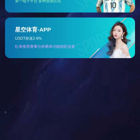
地址：浙江省台州市椒江区慧谷科创园25幢1号
手机：18657613068 13106000798
座机：0576-89061533 89061538
QQ：402819049
邮箱：402819049@qq.com
官网：www.seofficer.com
重庆新型钢面镁质复合风管
（耐火风管）
2023-05-05 17:32:48
3276次