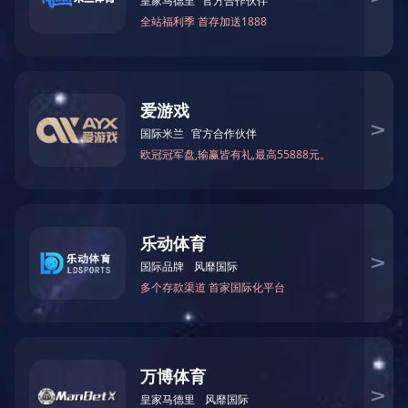
生产车间
资质荣誉
联系方式
产品中心
重庆华体会在线、镀锌钢板风管
重庆玻镁复合风管
重庆钢面镁质复合风管
经典案例
政府工程
写字楼&商住楼
厂房&产业园
住宅小区
客户服务
施工安全
售后服务
新闻资讯
公司动态
行业新闻
常见问题