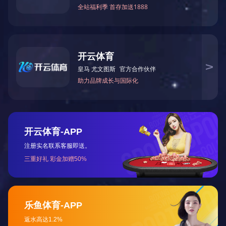
华体会(中国)
您当前的位置 ：
首 页
>
重庆钢面镁质复合风管
产品中心
Product
重庆华体会在线、镀锌钢板风管
重庆玻镁复合风管
重庆钢面镁质复合风管
新闻资讯
News
通风管道厂家介绍利用通风管道降温需要注意哪些细节
空调风管制作工艺与质量控制
厨房油烟管道改造需要注意什么
华体会在线技术人员安全操作规程
白铁加工通风管道在工厂中的应用
白铁加工产品的性能